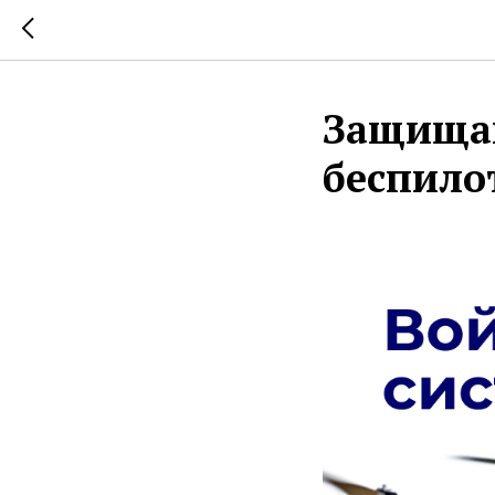
Защищай
беспило