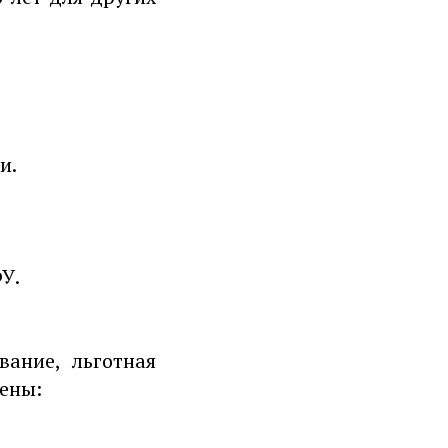
и.
.
У.
ание, льготная
ены: