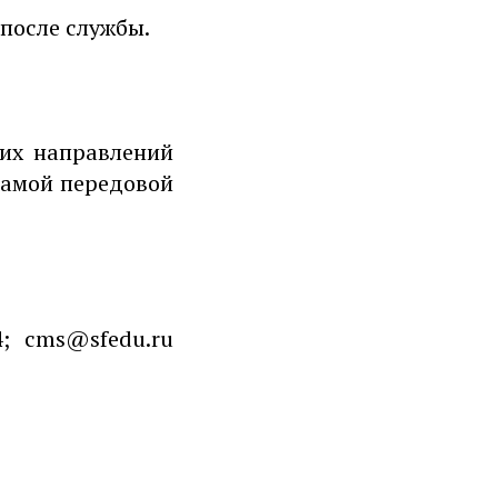
после службы.
ких направлений
самой передовой
4; cms@sfedu.ru