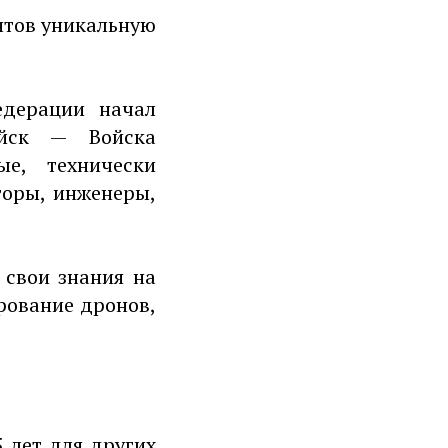
нтов уникальную
едерации начал
ойск — Войска
е, технически
оры, инженеры,
 свои знания на
рование дронов,
5 лет для других