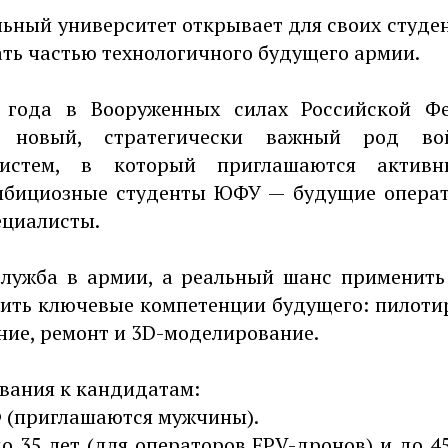
ный университет открывает для своих студе
ать частью технологичного будущего армии.
 года в Вооруженных силах Российской Ф
я новый, стратегически важный род в
систем, в который приглашаются активны
мбициозные студенты ЮФУ — будущие операт
ециалисты.
служба в армии, а реальный шанс применить
оить ключевые компетенции будущего: пилоти
ие, ремонт и 3D-моделирование.
вания к кандидатам:
 (приглашаются мужчины).
до 35 лет (для операторов FPV-дронов) и до 4