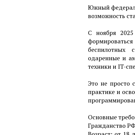
Южный федераль
возможность ст
С ноября 2025
формироватьс
беспилотных 
одаренные и а
техники и IT-сп
Это не просто 
практике и осв
программирован
Основные требо
Гражданство РФ
Возраст: от 18 