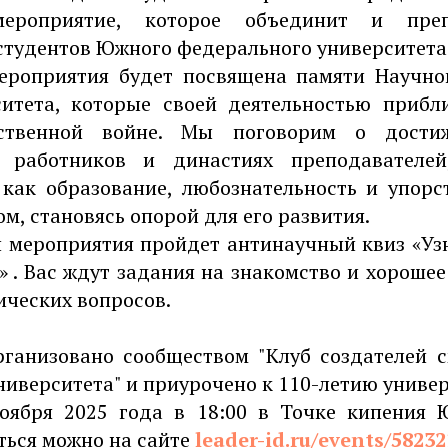
мероприятие, которое объединит и преп
 студентов Южного федерального университета
мероприятия будет посвящена памяти Научно
ситета, которые своей деятельностью прибл
ественной войне. Мы поговорим о достиж
х работников и династиях преподавателе
 как образование, любознательность и упорс
ом, становясь опорой для его развития.
и мероприятия пройдет антинаучный квиз «Узн
 . Вас ждут задания на знакомство и хорошее
ических вопросов.
рганизовано сообществом "Клуб создателей 
иверситета" и приурочено к 110-летию универ
ября 2025 года в 18:00 в Точке кипения Ю
ться можно на сайте
leader-id.ru/events/58232