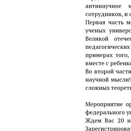
антинаучное 
сотрудников, и
Первая часть 
ученых универ
Великой отеч
педагогически
примерах того,
вместе с ребенк
Во второй част
научной мысли!»
сложных теорет
Мероприятие о
федерального ун
Ждем Вас 20 но
Зарегистрирова