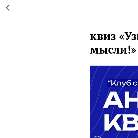
квиз «Уз
мысли!»