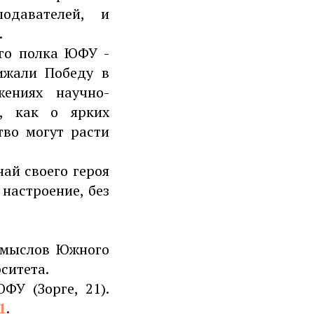
одавателей, и
.
го полка ЮФУ -
ижали Победу в
ениях научно-
й, как о ярких
тво могут расти
ай своего героя
 настроение, без
смыслов Южного
ситета.
ФУ (Зорге, 21).
1
.