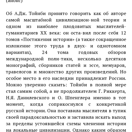
(анонс)
Об А.Дж. Тойнби принято говорить как об авторе
самой масштабной цивилизацион-ной теории и
одном из наиболее плодовитых мыслителей-
гуманитариев ХХ века: он оста-вил после себя 12
томов «Постижения истории» (а также сокращенное
изложение этого труда в двух- и однотомном
вариантах), 24 тома годовых обзоров
международной поли-тики, несколько десятков
монографий, сборников статей и эссе, мемуаров,
травелогов и множество других произведений. Но
особое место в его наследии принадлежит России.
Можно уверенно сказать: Тойнби в полной мере
стал самим собой, а не продолжателем Г. Риккерта,
Н.Я. Данилевского и О. Шпенглера именно в тот
момент, когда соприкоснулся с конкретикой
русской истории. Она поставила мыслителя в тупик
своей парадоксальностью и заставила искать выход
за пределы устоявшейся схемы членения истории
на локальные цивилизации. Однако каким образом