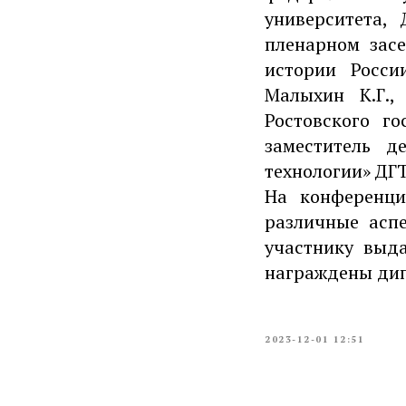
университета, 
пленарном засе
истории Росс
Малыхин К.Г.,
Ростовского го
заместитель д
технологии» ДГТУ
На конференци
различные асп
участнику выд
награждены дипло
2023-12-01 12:51