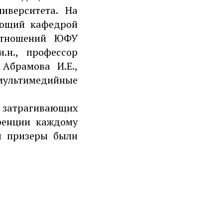
ниверситета. На
дующий кафедрой
отношений ЮФУ
.н., профессор
 Абрамова И.Е.,
мультимедийные
 затрагивающих
ренции каждому
и призеры были