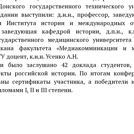
Донского государственного технического у
дании выступили: д.и.н., профессор, заве
ии Института истории и международных 
 заведующая кафедрой истории, д.п.н., к.и
сударственного медицинского университета
екана факультета «Медиакоммникации и 
 доцент, к.и.н. Усенко А.Н.
и было заслушано 42 доклада студентов,
екты российской истории. По итогам конфе
аны сертификаты участника, а победители 
мами I, II и III степени.