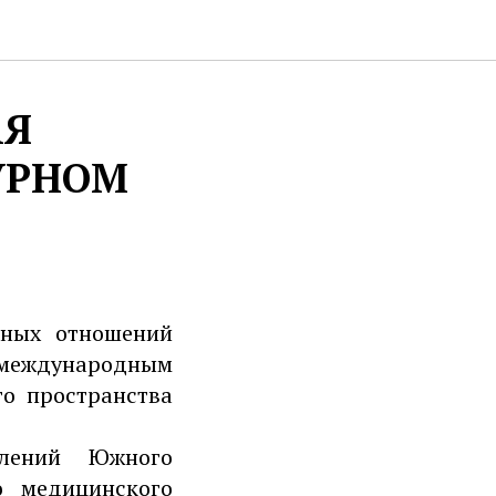
АЯ
УРНОМ
дных отношений
 международным
го пространства
елений Южного
о медицинского