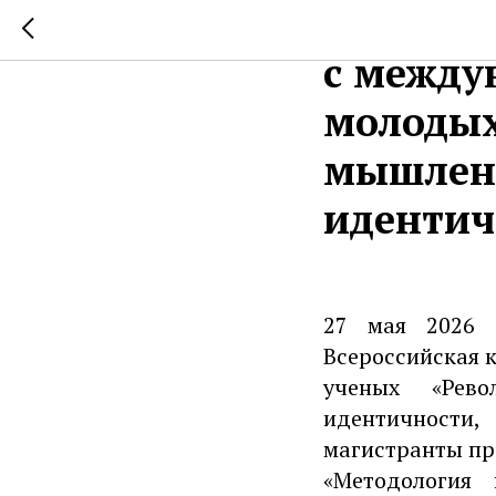
состоял
с между
молодых
мышлени
идентич
27 мая 2026 
Всероссийская 
ученых «Рев
идентичности
магистранты п
«Методология 