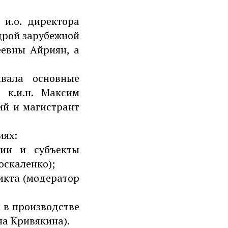
и.о. директора
дрой зарубежной
еевны Айриян, а
ывала основные
 к.и.н. Максим
ий и магистрант
иях:
ии и субъекты
оскаленко);
икта (модератор
 в производстве
а Кривякина).