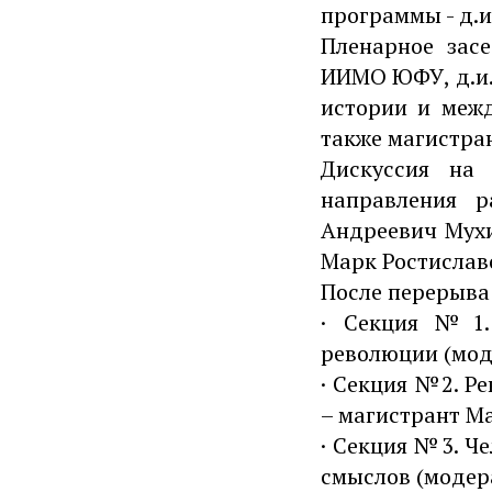
программы - д.и
Пленарное зас
ИИМО ЮФУ, д.и.
истории и межд
также магистра
Дискуссия на 
направления р
Андреевич Мухи
Марк Ростислав
После перерыва
· Секция №1.
революции (мод
· Секция №2. Р
– магистрант М
· Секция №3. Ч
смыслов (модер