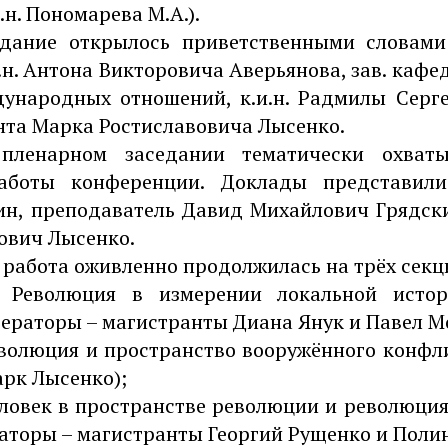
.н. Пономарева М.А.).
едание открылось приветственными словами 
н. Антона Викторовича Аверьянова, зав. кафе
ународных отношений, к.и.н. Радмилы Серг
нта Марка Ростиславовича Лысенко.
пленарном заседании тематически охват
аботы конференции. Доклады представили
н, преподаватель Давид Михайлович Грядск
ович Лысенко.
 работа оживленно продолжилась на трёх секц
 Революция в измерении локальной истор
ераторы – магистранты Диана Янук и Павел М
еволюция и пространство вооружённого конфл
арк Лысенко);
еловек в пространстве революции и революция
аторы – магистранты Георгий Рущенко и Полин