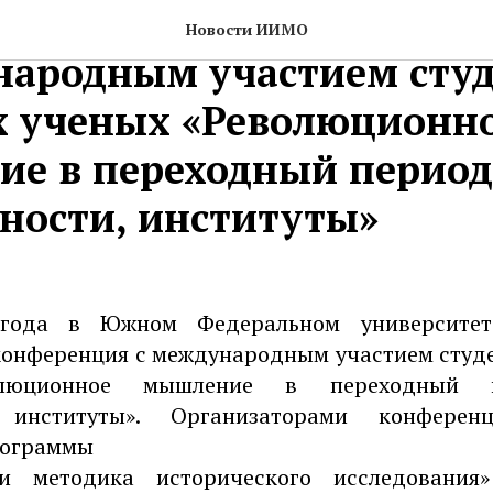
ась I Всероссийская кон
Новости ИИМО
народным участием студ
 ученых «Революционн
е в переходный период:
ности, институты»
года в Южном Федеральном университете
конференция с международным участием студ
олюционное мышление в переходный п
, институты». Организаторами конферен
рограммы
и методика исторического исследования»