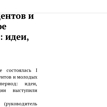
ференция
ентов и
ое
 идеи,
 состоялась I
ентов и молодых
ериод: идеи,
ции выступили
 (руководитель