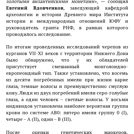
золотыми византийскими монетами», —
сообщил
Евгений Вдовченков
, заведующий кафедрой
археологии и истории Древнего мира Института
истории и международных отношений ЮФУ и
руководитель гранта РНФ, в рамках которого
проводилось исследование.
По итогам проведенных исследований черепов из
курганов VII-ХI веков с территории Нижнего Дона
было обнаружено, что у их обладателей
присутствует смешанный монголоидно-
европеоидный тип. Также установлено, что восемь
из десяти погребенных имели при жизни карие
глаза, темные волосы и преимущественно смуглую
кожу. Люди из двух погребений имели серо-голубые
глаза, а один человек – светлые волосы. У восьми
индивидов установлена наиболее вероятная группа
крови по системе AB0: пятеро имели группу 0 (I),
четыре – A (II), один – B (III).
После оценки генетических маркеров,