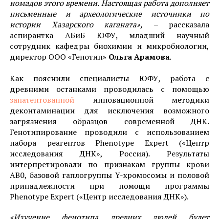
номадов этого времени. Настоящая работа дополняет
письменные и археологические источники по
истории Хазарского каганата»,
– рассказала
аспирантка АБиБ ЮФУ, младший научный
сотрудник кафедры биохимии и микробиологии,
директор ООО «Генотип»
Ольга Арамова
.
Как пояснили специалисты ЮФУ, работа с
древними останками проводилась с помощью
запатентованной
инновационной методики
деконтаминации для исключения возможного
загрязнения образцов современной ДНК.
Генотипирование проводили с использованием
набора реагентов Phenotype Expert («Центр
исследования ДНК», Россия).
Результаты
интерпретировали по признакам группы крови
AB0, базовой гаплогруппы Y-хромосомы и половой
принадлежности при помощи программы
Рhenotype Expert («Центр исследования ДНК»).
«Изучение фенотипа древних людей будет