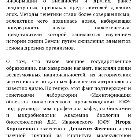
информации о внешности и других, ранее
недоступных, признаках представителей древних
эпох. Методы генетики стали более совершенными,
вследствие чего появилась новая, набирающая
популярность наука — палеогенетика,
представители которой занимаются изучением
истории жизни Земли путем оживления элементов
генома древних организмов.
О том, что такое мощное государственное
образование, как хазарский каганат, населяли люди
всевозможных национальностей, из исторических
источников и по данным физических антропологов
известно давно. Но теперь этот факт подтвержден и
генетиками лаборатории «Идентификация
объектов биологического происхождения» ЮФУ
под руководством профессора кафедры биохимии
и микробиологии Академии биологии и
биотехнологий Д.И. Ивановского ЮФУ
Игоря
Корниенко
совместно с
Денисом Фесенко
и его
научной группой из Института молекулярной