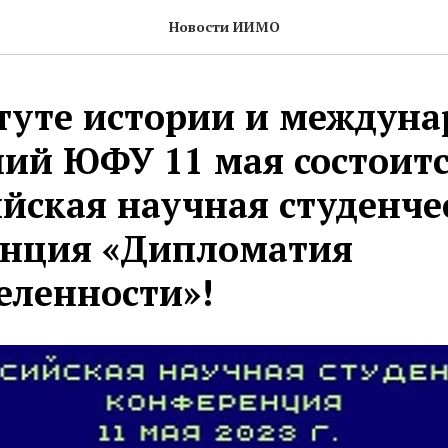
Новости ИИМО
туте истории и междун
ий ЮФУ 11 мая состоит
ийская научная студенче
нция «Дипломатия
еленности»!