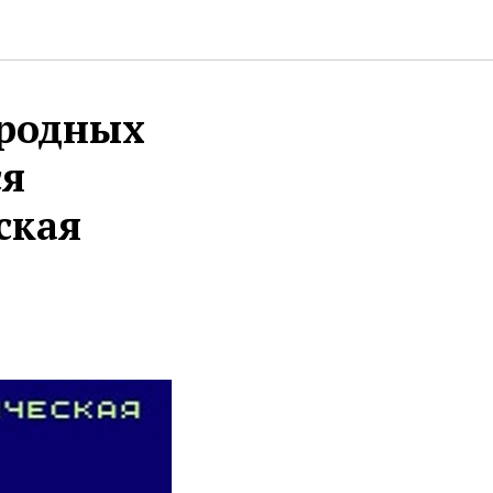
ародных
ся
ская