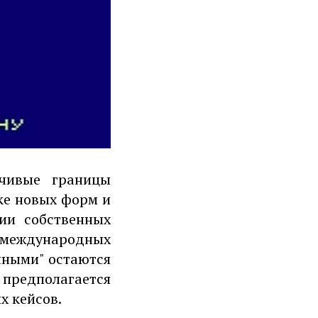
йчивые границы
ке новых форм и
ии собственных
 международных
нными" остаются
 предполагается
х кейсов.