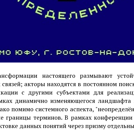
ансформации настоящего размывают усто
связей; акторы находятся в постоянном поис
икации с другими субъектами для реализац
амках динамично изменяющегося ландшафта
ако помимо системного аспекта, "неопределё
е границы терминов. В рамках конференции
ктовке данных понятий через призму отдельны