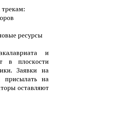
 трекам:
торов
 новые ресурсы
акалавриата и
т в плоскости
ики. Заявки на
а присылать на
аторы оставляют