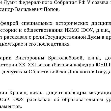
й Думы Федерального Собрания РФ V созыва вы
сандр Васильевич Попов.
федрой специальных исторических дисцип
стории и обществознания ИИМО ЮФУ, д.и.н.
т рассказал о роли Государственной Думы в пр
дном крае и его последствиях.
арии Викторовны Братолюбовой, к.и.н., д
истории XX–XXI веков (базовая кафедра ЮН
 депутатам Области войска Донского в Госуд
ич Кравец, к.и.н., доцент кафедры медиаци
СиР ЮФУ рассказал об образовательном ур
ламентов.