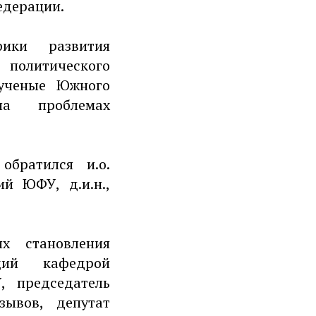
едерации.
ики развития
политического
 ученые Южного
на проблемах
братился и.о.
й ЮФУ, д.и.н.,
х становления
щий кафедрой
, председатель
зывов, депутат