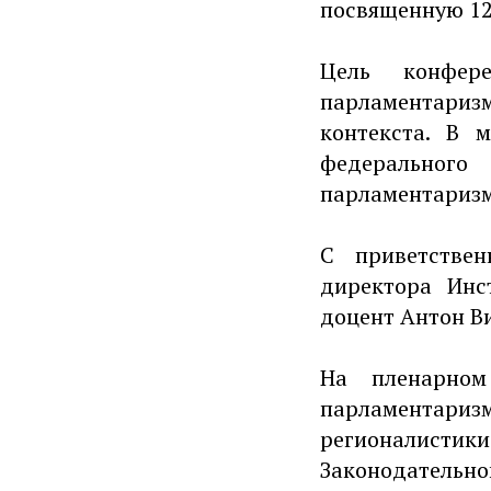
посвященную 12
Цель конфер
парламентари
контекста. В 
федеральног
парламентаризм
С приветстве
директора Инс
доцент Антон В
На пленарном
парламентар
регионалистик
Законодательн