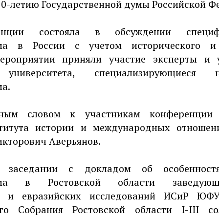
0-летию Государственной думы Российской Ф
енции состояла в обсуждении специф
зма в России с учетом исторического и 
мероприятии приняли участие эксперты и
о университета, специализирующиеся 
а.
нным словом к участникам конференции о
титута истории и международных отношени
икторович Аверьянов.
 заседании с докладом об особенностя
изма в Ростовской области заведую
и и евразийских исследований ИСиР ЮФУ
ого Собрания Ростовской области I-III со