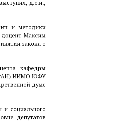
ступил, д.с.н.,
лин и методики
, доцент Максим
инятии закона о
оцента кафедры
Ц РАН) ИИМО ЮФУ
арственной думе
и и социального
овне депутатов