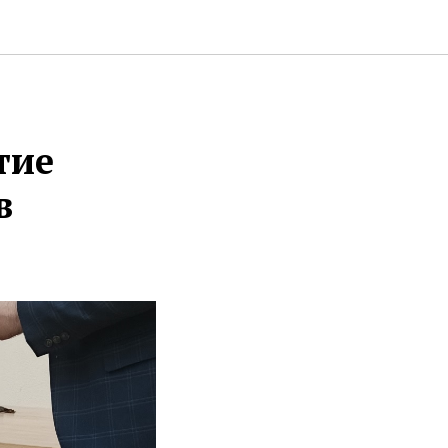
тие
в