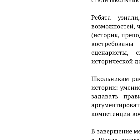
Ребята узнал
возможностей, 
(историк, препо
востребованы 
сценаристы, 
исторической д
Школьникам ра
истории: умени
задавать прав
аргументирова
компетенции во
В завершение м
в Школе юного