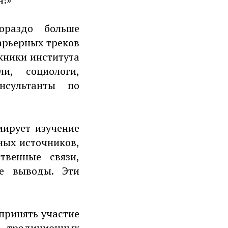
ораздо больше
арьерных треков
скники института
ли, социологи,
нсультанты по
ирует изучение
ных источников,
твенные связи,
ие выводы. Эти
принять участие
, традиционных