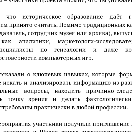
и, что историческое образование даёт г
чем принято считать. Помимо традиционных к
даватель, сотрудник музея или архива), выпу
как аналитики, маркетологи-исследовате
специалисты по генеалогии и даже ко
остоверности компьютерных игр.
ссказали о ключевых навыках, которые форм
е искать и анализировать информацию из раз
ильные вопросы, находить причинно-следс
ть точку зрения и делать фактологическ
стребованы практически в любой профессии.
ероприятия участники получили приглашение 
 историка и Школе юного международника