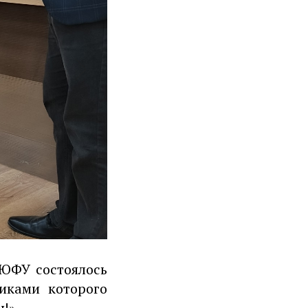
ЮФУ состоялось
иками которого
н!»