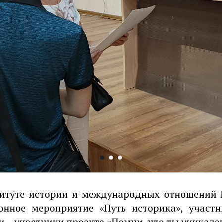
титуте истории и международных отношений 
онное мероприятие «Путь историка», участн
 – участники проекта «Помни, что ты уникале