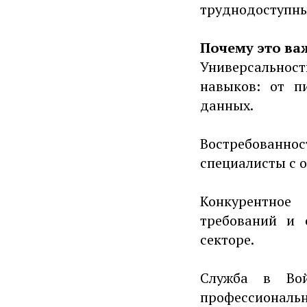
труднодоступны
Почему это ва
Универсальност
навыков: от п
данных.
Востребованно
специалисты с 
Конкурентное
требований и 
секторе.
Служба в Вой
профессиональ