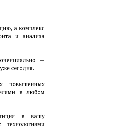
цию, а комплекс
онта и анализа
поненциально —
уже сегодня.
ях повышенных
телями в любом
стиция в вашу
с технологиями